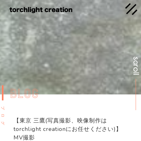
scrol
BLOG
ブ
ロ
【東京 三鷹(写真撮影、映像制作は
グ
torchlight creationにお任せください)】
MV撮影