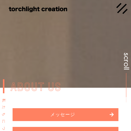
scrol
ABOUT US
私
た
メッセージ
ち
に