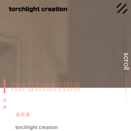
scrol
INFORMATION
情
報
会社名
torchlight creation