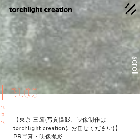
scrol
BLOG
ブ
ロ
【東京 三鷹(写真撮影、映像制作は
グ
torchlight creationにお任せください)】
PR写真・映像撮影