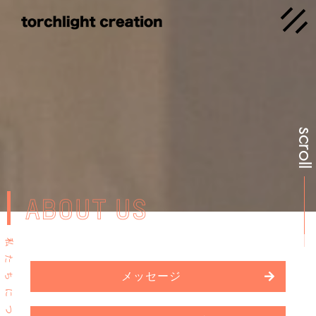
scrol
ABOUT US
私
た
メッセージ
ち
に