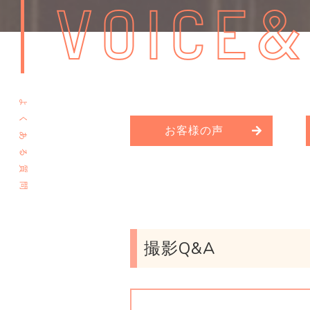
VOICE&
よ
く
お客様の声
あ
る
質
問
撮影Q&A